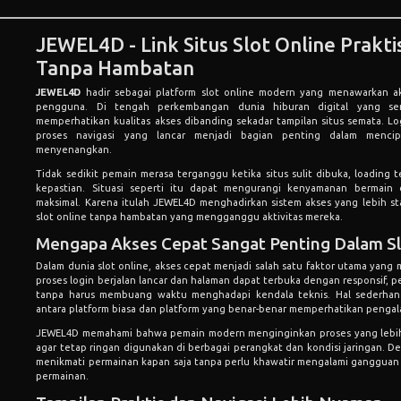
JEWEL4D - Link Situs Slot Online Prakt
Tanpa Hambatan
JEWEL4D
hadir sebagai platform slot online modern yang menawarkan ak
pengguna. Di tengah perkembangan dunia hiburan digital yang sem
memperhatikan kualitas akses dibanding sekadar tampilan situs semata. Log
proses navigasi yang lancar menjadi bagian penting dalam menci
menyenangkan.
Tidak sedikit pemain merasa terganggu ketika situs sulit dibuka, loading t
kepastian. Situasi seperti itu dapat mengurangi kenyamanan bermai
maksimal. Karena itulah JEWEL4D menghadirkan sistem akses yang lebih st
slot online tanpa hambatan yang mengganggu aktivitas mereka.
Mengapa Akses Cepat Sangat Penting Dalam Sl
Dalam dunia slot online, akses cepat menjadi salah satu faktor utama ya
proses login berjalan lancar dan halaman dapat terbuka dengan responsif,
tanpa harus membuang waktu menghadapi kendala teknis. Hal sederhana 
antara platform biasa dan platform yang benar-benar memperhatikan peng
JEWEL4D memahami bahwa pemain modern menginginkan proses yang lebih pr
agar tetap ringan digunakan di berbagai perangkat dan kondisi jaringan. D
menikmati permainan kapan saja tanpa perlu khawatir mengalami gangguan
permainan.