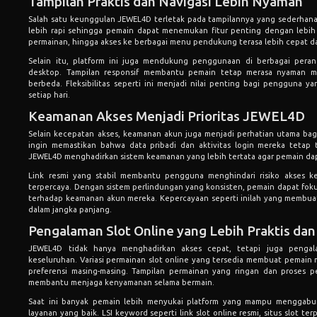
Tampilan Praktis dan Navigasi Lebih Nyaman
Salah satu keunggulan JEWEL4D terletak pada tampilannya yang sederha
lebih rapi sehingga pemain dapat menemukan fitur penting dengan lebih 
permainan, hingga akses ke berbagai menu pendukung terasa lebih cepat 
Selain itu, platform ini juga mendukung penggunaan di berbagai peran
desktop. Tampilan responsif membantu pemain tetap merasa nyaman m
berbeda. Fleksibilitas seperti ini menjadi nilai penting bagi pengguna y
setiap hari.
Keamanan Akses Menjadi Prioritas JEWEL4D
Selain kecepatan akses, keamanan akun juga menjadi perhatian utama bag
ingin memastikan bahwa data pribadi dan aktivitas login mereka tetap t
JEWEL4D menghadirkan sistem keamanan yang lebih tertata agar pemain da
Link resmi yang stabil membantu pengguna menghindari risiko akses k
terpercaya. Dengan sistem perlindungan yang konsisten, pemain dapat foku
terhadap keamanan akun mereka. Kepercayaan seperti inilah yang membua
dalam jangka panjang.
Pengalaman Slot Online yang Lebih Praktis da
JEWEL4D tidak hanya menghadirkan akses cepat, tetapi juga pengala
keseluruhan. Variasi permainan slot online yang tersedia membuat pemain m
preferensi masing-masing. Tampilan permainan yang ringan dan proses 
membantu menjaga kenyamanan selama bermain.
Saat ini banyak pemain lebih menyukai platform yang mampu menggabu
layanan yang baik. LSI keyword seperti link slot online resmi, situs slot t