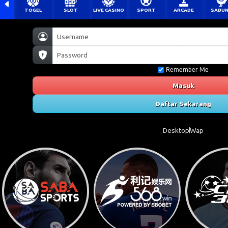
TOGEL
SLOT
LIVE CASINO
SPORT
ARCADE
SABU
Remember Me
Masuk
Daftar Sekarang
Desktop
Wap