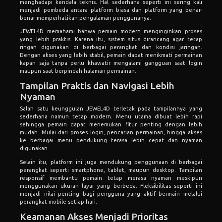
menghadapi kendala teknis. Hal sederhana seperti ini sering kali
menjadi pembeda antara platform biasa dan platform yang benar-
benar memperhatikan pengalaman penggunanya.
JEWEL4D memahami bahwa pemain modern menginginkan proses
yang lebih praktis. Karena itu, sistem situs dirancang agar tetap
ringan digunakan di berbagai perangkat dan kondisi jaringan.
Dengan akses yang lebih stabil, pemain dapat menikmati permainan
kapan saja tanpa perlu khawatir mengalami gangguan saat login
maupun saat berpindah halaman permainan.
Tampilan Praktis dan Navigasi Lebih
Nyaman
Salah satu keunggulan JEWEL4D terletak pada tampilannya yang
sederhana namun tetap modern. Menu utama dibuat lebih rapi
sehingga pemain dapat menemukan fitur penting dengan lebih
mudah. Mulai dari proses login, pencarian permainan, hingga akses
ke berbagai menu pendukung terasa lebih cepat dan nyaman
digunakan.
Selain itu, platform ini juga mendukung penggunaan di berbagai
perangkat seperti smartphone, tablet, maupun desktop. Tampilan
responsif membantu pemain tetap merasa nyaman meskipun
menggunakan ukuran layar yang berbeda. Fleksibilitas seperti ini
menjadi nilai penting bagi pengguna yang aktif bermain melalui
perangkat mobile setiap hari.
Keamanan Akses Menjadi Prioritas