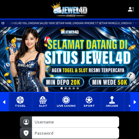
JEWEL4D 10k,UNDIAN SALDO 100K SETIAP HARI,UNDIAN IPHONE 17 SETIAP MINGGU,UNDIAN 1 UNIT NM
TOGEL
SLOT
LIVE CASINO
SPORT
ARCADE
SABU