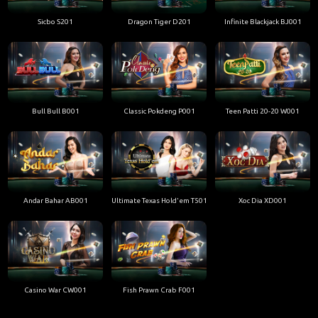
Sicbo S201
Dragon Tiger D201
Infinite Blackjack BJ001
Bull Bull B001
Classic Pokdeng P001
Teen Patti 20-20 W001
Andar Bahar AB001
Ultimate Texas Hold'em T501
Xoc Dia XD001
Casino War CW001
Fish Prawn Crab F001