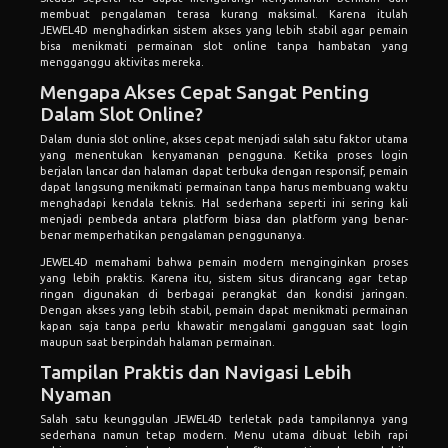
membuat pengalaman terasa kurang maksimal. Karena itulah
JEWEL4D menghadirkan sistem akses yang lebih stabil agar pemain
bisa menikmati permainan slot online tanpa hambatan yang
mengganggu aktivitas mereka.
Mengapa Akses Cepat Sangat Penting
Dalam Slot Online?
Dalam dunia slot online, akses cepat menjadi salah satu faktor utama
yang menentukan kenyamanan pengguna. Ketika proses login
berjalan lancar dan halaman dapat terbuka dengan responsif, pemain
dapat langsung menikmati permainan tanpa harus membuang waktu
menghadapi kendala teknis. Hal sederhana seperti ini sering kali
menjadi pembeda antara platform biasa dan platform yang benar-
benar memperhatikan pengalaman penggunanya.
JEWEL4D memahami bahwa pemain modern menginginkan proses
yang lebih praktis. Karena itu, sistem situs dirancang agar tetap
ringan digunakan di berbagai perangkat dan kondisi jaringan.
Dengan akses yang lebih stabil, pemain dapat menikmati permainan
kapan saja tanpa perlu khawatir mengalami gangguan saat login
maupun saat berpindah halaman permainan.
Tampilan Praktis dan Navigasi Lebih
Nyaman
Salah satu keunggulan JEWEL4D terletak pada tampilannya yang
sederhana namun tetap modern. Menu utama dibuat lebih rapi