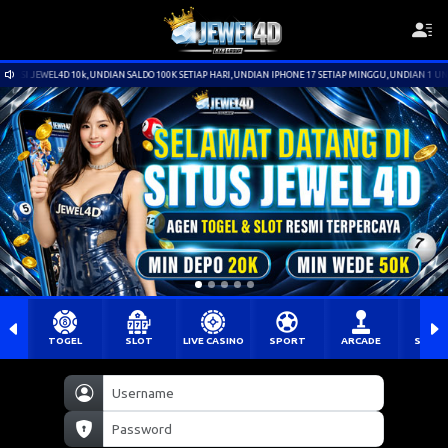
I JEWEL4D 10k,UNDIAN SALDO 100K SETIAP HARI,UNDIAN IPHONE 17 SETIAP MINGGU,UNDIAN 1 UNIT N
TOGEL
SLOT
LIVE CASINO
SPORT
ARCADE
SABU