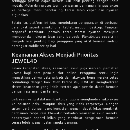
sehingga pemain dapat menemukan fitur penting dengan lebih
mudah. Mulai dari proses login, pencarian permainan, hingga akses
ke berbagai menu pendukung terasa lebih cepat dan nyaman
digunakan.
Selain itu, platform ini juga mendukung penggunaan di berbagai
perangkat seperti smartphone, tablet, maupun desktop. Tampilan
responsif membantu pemain tetap merasa nyaman meskipun
menggunakan ukuran layar yang berbeda. Fleksibilitas seperti ini
menjadi nilai penting bagi pengguna yang aktif bermain melalui
perangkat mobile setiap hari.
Keamanan Akses Menjadi Prioritas
JEWEL4D
Selain kecepatan akses, keamanan akun juga menjadi perhatian
utama bagi para pemain slot online. Pengguna tentu ingin
memastikan bahwa data pribadi dan aktivitas login mereka tetap
terlindungi dengan baik. Oleh karena itu, JEWEL4D menghadirkan
sistem keamanan yang lebih tertata agar pemain dapat bermain
dengan rasa aman dan tenang.
Link resmi yang stabil membantu pengguna menghindari risiko akses
ke halaman palsu maupun situs yang tidak terpercaya. Dengan
sistem perlindungan yang konsisten, pemain dapat fokus menikmati
permainan tanpa rasa khawatir terhadap keamanan akun mereka.
Kepercayaan seperti inilah yang membuat pengalaman bermain
terasa lebih nyaman dalam jangka panjang.