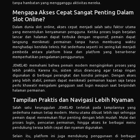
tanpa hambatan yang mengganggu aktivitas mereka.
Mengapa Akses Cepat Sangat Penting Dalam
Slot Online?
Dalam dunia slot online, akses cepat menjadi salah satu faktor utama
yang menentukan kenyamanan pengguna. Ketika proses login berjalan
lancar dan halaman dapat terbuka dengan responsif, pemain dapat
langsung menikmati permainan tanpa harus membuang waktu
menghadapi kendala teknis. Hal sederhana seperti ini sering kali menjadi
pembeda antara platform biasa dan platform yang benar-benar
memperhatikan pengalaman penggunanya.
JEWEL4D memahami bahwa pemain modern menginginkan proses yang
lebih praktis. Karena itu, sistem situs dirancang agar tetap ringan
digunakan di berbagai perangkat dan kondisi jaringan. Dengan akses
yang lebih stabil, pemain dapat menikmati permainan kapan saja tanpa
perlu khawatir mengalami gangguan saat login maupun saat berpindah
halaman permainan.
Tampilan Praktis dan Navigasi Lebih Nyaman
Salah satu keunggulan JEWEL4D terletak pada tampilannya yang
sederhana namun tetap modern. Menu utama dibuat lebih rapi sehingga
pemain dapat menemukan fitur penting dengan lebih mudah. Mulai dari
proses login, pencarian permainan, hingga akses ke berbagai menu
pendukung terasa lebih cepat dan nyaman digunakan.
Selain itu, platform ini juga mendukung penggunaan di berbagai