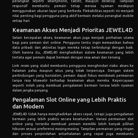
perangkat seperti smartphone, tablet, maupun desktop. Tampilan
responsif membantu pemain tetap merasa nyaman meskipun
menggunakan ukuran layar yang berbeda. Fleksibilitas seperti ini menjadi
nilai penting bagi pengguna yang aktif bermain melalui perangkat mobile
setiap hari.
Keamanan Akses Menjadi Prioritas JEWEL4D
Selain kecepatan akses, keamanan akun juga menjadi perhatian utama
bagi para pemain slot online. Pengguna tentu ingin memastikan bahwa
data pribadi dan aktivitas login mereka tetap terlindungi dengan baik.
Oleh karena itu, JEWEL4D menghadirkan sistem keamanan yang lebih
tertata agar pemain dapat bermain dengan rasa aman dan tenang.
Link resmi yang stabil membantu pengguna menghindari risiko akses ke
halaman palsu maupun situs yang tidak terpercaya. Dengan sistem
perlindungan yang konsisten, pemain dapat fokus menikmati permainan
tanpa rasa khawatir terhadap keamanan akun mereka. Kepercayaan
seperti inilah yang membuat pengalaman bermain terasa lebih nyaman
dalam jangka panjang.
Pengalaman Slot Online yang Lebih Praktis
dan Modern
JEWEL4D tidak hanya menghadirkan akses cepat, tetapi juga pengalaman
bermain yang lebih praktis secara keseluruhan. Variasi permainan slot
online yang tersedia membuat pemain memiliki lebih banyak pilihan
hiburan sesuai preferensi masing-masing. Tampilan permainan yang ringan
dan proses perpindahan antarhalaman yang cepat juga membantu