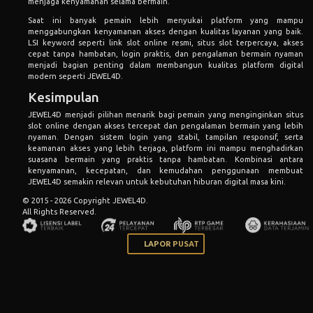
menjaga kenyamanan selama bermain.
Saat ini banyak pemain lebih menyukai platform yang mampu
menggabungkan kenyamanan akses dengan kualitas layanan yang baik.
LSI keyword seperti link slot online resmi, situs slot terpercaya, akses
cepat tanpa hambatan, login praktis, dan pengalaman bermain nyaman
menjadi bagian penting dalam membangun kualitas platform digital
modern seperti JEWEL4D.
Kesimpulan
JEWEL4D menjadi pilihan menarik bagi pemain yang menginginkan situs
slot online dengan akses tercepat dan pengalaman bermain yang lebih
nyaman. Dengan sistem login yang stabil, tampilan responsif, serta
keamanan akses yang lebih terjaga, platform ini mampu menghadirkan
suasana bermain yang praktis tanpa hambatan. Kombinasi antara
kenyamanan, kecepatan, dan kemudahan penggunaan membuat
JEWEL4D semakin relevan untuk kebutuhan hiburan digital masa kini.
© 2015 - 2026 Copyright JEWEL4D.
All Rights Reserved.
LAPOR PUSAT