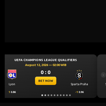
UEFA CHAMPIONS LEAGUE QUALIFIERS
August 12, 2026 — 01:30 WIB
0 : 0
Previous
Ne
BET NOW
a
SK Sturm Graz
Fenerbahce
-0.5
0.95
0.5
0.87