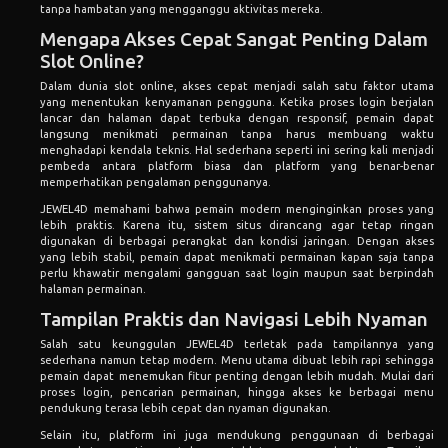
tanpa hambatan yang mengganggu aktivitas mereka.
Mengapa Akses Cepat Sangat Penting Dalam
Slot Online?
Dalam dunia slot online, akses cepat menjadi salah satu faktor utama
yang menentukan kenyamanan pengguna. Ketika proses login berjalan
lancar dan halaman dapat terbuka dengan responsif, pemain dapat
langsung menikmati permainan tanpa harus membuang waktu
menghadapi kendala teknis. Hal sederhana seperti ini sering kali menjadi
pembeda antara platform biasa dan platform yang benar-benar
memperhatikan pengalaman penggunanya.
JEWEL4D memahami bahwa pemain modern menginginkan proses yang
lebih praktis. Karena itu, sistem situs dirancang agar tetap ringan
digunakan di berbagai perangkat dan kondisi jaringan. Dengan akses
yang lebih stabil, pemain dapat menikmati permainan kapan saja tanpa
perlu khawatir mengalami gangguan saat login maupun saat berpindah
halaman permainan.
Tampilan Praktis dan Navigasi Lebih Nyaman
Salah satu keunggulan JEWEL4D terletak pada tampilannya yang
sederhana namun tetap modern. Menu utama dibuat lebih rapi sehingga
pemain dapat menemukan fitur penting dengan lebih mudah. Mulai dari
proses login, pencarian permainan, hingga akses ke berbagai menu
pendukung terasa lebih cepat dan nyaman digunakan.
Selain itu, platform ini juga mendukung penggunaan di berbagai