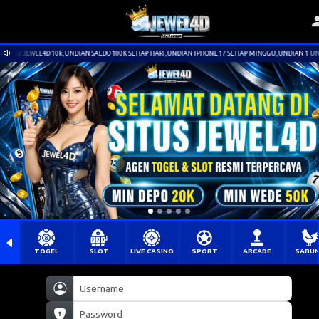
I JEWEL4D 10k,UNDIAN SALDO 100K SETIAP HARI,UNDIAN IPHONE 17 SETIAP MINGGU,UNDIAN 1 UNIT N
TOGEL
SLOT
LIVE CASINO
SPORT
ARCADE
SABU