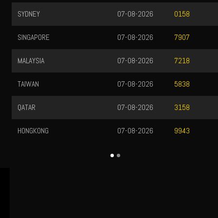
SYDNEY
07-08-2026
0158
SINGAPORE
07-08-2026
7907
MALAYSIA
07-08-2026
7218
TAIWAN
07-08-2026
5838
QATAR
07-08-2026
3158
HONGKONG
07-08-2026
9943