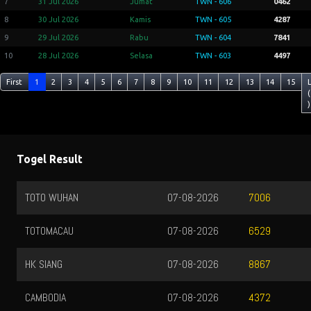
7
31 Jul 2026
Jumat
TWN - 606
0462
8
30 Jul 2026
Kamis
TWN - 605
4287
9
29 Jul 2026
Rabu
TWN - 604
7841
10
28 Jul 2026
Selasa
TWN - 603
4497
First
1
2
3
4
5
6
7
8
9
10
11
12
13
14
15
(
)
Togel Result
TOTO WUHAN
07-08-2026
7006
TOTOMACAU
07-08-2026
6529
HK SIANG
07-08-2026
8867
CAMBODIA
07-08-2026
4372