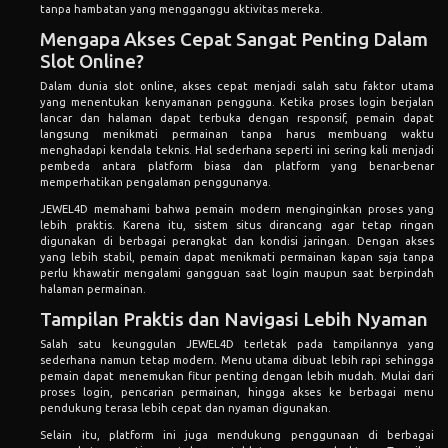
tanpa hambatan yang mengganggu aktivitas mereka.
Mengapa Akses Cepat Sangat Penting Dalam
Slot Online?
Dalam dunia slot online, akses cepat menjadi salah satu faktor utama
yang menentukan kenyamanan pengguna. Ketika proses login berjalan
lancar dan halaman dapat terbuka dengan responsif, pemain dapat
langsung menikmati permainan tanpa harus membuang waktu
menghadapi kendala teknis. Hal sederhana seperti ini sering kali menjadi
pembeda antara platform biasa dan platform yang benar-benar
memperhatikan pengalaman penggunanya.
JEWEL4D memahami bahwa pemain modern menginginkan proses yang
lebih praktis. Karena itu, sistem situs dirancang agar tetap ringan
digunakan di berbagai perangkat dan kondisi jaringan. Dengan akses
yang lebih stabil, pemain dapat menikmati permainan kapan saja tanpa
perlu khawatir mengalami gangguan saat login maupun saat berpindah
halaman permainan.
Tampilan Praktis dan Navigasi Lebih Nyaman
Salah satu keunggulan JEWEL4D terletak pada tampilannya yang
sederhana namun tetap modern. Menu utama dibuat lebih rapi sehingga
pemain dapat menemukan fitur penting dengan lebih mudah. Mulai dari
proses login, pencarian permainan, hingga akses ke berbagai menu
pendukung terasa lebih cepat dan nyaman digunakan.
Selain itu, platform ini juga mendukung penggunaan di berbagai