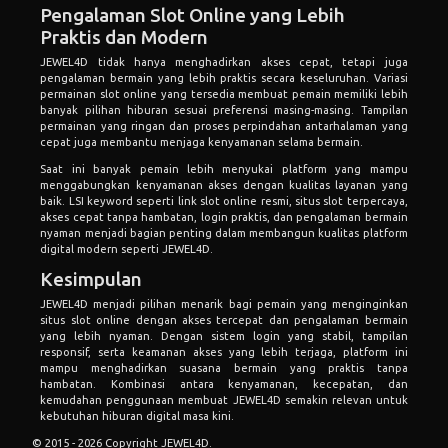
Pengalaman Slot Online yang Lebih
Praktis dan Modern
JEWEL4D tidak hanya menghadirkan akses cepat, tetapi juga
pengalaman bermain yang lebih praktis secara keseluruhan. Variasi
permainan slot online yang tersedia membuat pemain memiliki lebih
banyak pilihan hiburan sesuai preferensi masing-masing. Tampilan
permainan yang ringan dan proses perpindahan antarhalaman yang
cepat juga membantu menjaga kenyamanan selama bermain.
Saat ini banyak pemain lebih menyukai platform yang mampu
menggabungkan kenyamanan akses dengan kualitas layanan yang
baik. LSI keyword seperti link slot online resmi, situs slot terpercaya,
akses cepat tanpa hambatan, login praktis, dan pengalaman bermain
nyaman menjadi bagian penting dalam membangun kualitas platform
digital modern seperti JEWEL4D.
Kesimpulan
JEWEL4D menjadi pilihan menarik bagi pemain yang menginginkan
situs slot online dengan akses tercepat dan pengalaman bermain
yang lebih nyaman. Dengan sistem login yang stabil, tampilan
responsif, serta keamanan akses yang lebih terjaga, platform ini
mampu menghadirkan suasana bermain yang praktis tanpa
hambatan. Kombinasi antara kenyamanan, kecepatan, dan
kemudahan penggunaan membuat JEWEL4D semakin relevan untuk
kebutuhan hiburan digital masa kini.
© 2015 - 2026 Copyright JEWEL4D.