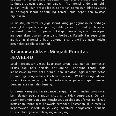
sehingga pemain dapat menemukan fitur penting dengan lebih
mudah. Mulai dari proses login, pencarian permainan, hingga akses
ke berbagai menu pendukung terasa lebih cepat dan nyaman
digunakan.
Selain itu, platform ini juga mendukung penggunaan di berbagai
perangkat seperti smartphone, tablet, maupun desktop. Tampilan
responsif membantu pemain tetap merasa nyaman meskipun
menggunakan ukuran layar yang berbeda. Fleksibilitas seperti ini
menjadi nilai penting bagi pengguna yang aktif bermain melalui
perangkat mobile setiap hari.
Keamanan Akses Menjadi Prioritas
JEWEL4D
Selain kecepatan akses, keamanan akun juga menjadi perhatian
utama bagi para pemain slot online. Pengguna tentu ingin
memastikan bahwa data pribadi dan aktivitas login mereka tetap
terlindungi dengan baik. Oleh karena itu, JEWEL4D menghadirkan
sistem keamanan yang lebih tertata agar pemain dapat bermain
dengan rasa aman dan tenang.
Link resmi yang stabil membantu pengguna menghindari risiko akses
ke halaman palsu maupun situs yang tidak terpercaya. Dengan
sistem perlindungan yang konsisten, pemain dapat fokus menikmati
permainan tanpa rasa khawatir terhadap keamanan akun mereka.
Kepercayaan seperti inilah yang membuat pengalaman bermain
terasa lebih nyaman dalam jangka panjang.