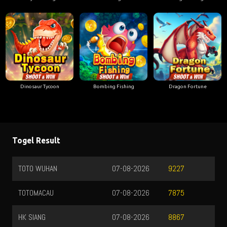
Dinosaur Tycoon
Bombing Fishing
Dragon Fortune
Togel Result
07-08-2026
JOHOR
07-08-
9227
07-08-2026
GOLD COAST
07-08-
7875
07-08-2026
CHINA
07-08-
8867