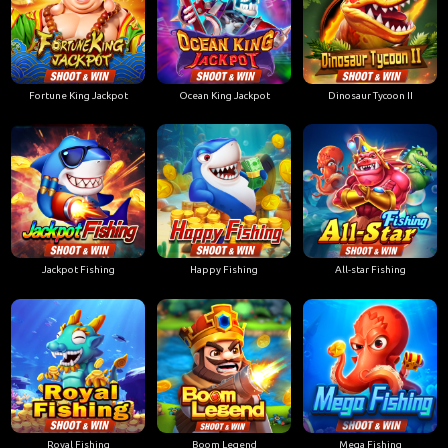
Fortune King Jackpot
Ocean King Jackpot
Dinosaur Tycoon II
Jackpot Fishing
Happy Fishing
All-star Fishing
Royal Fishing
Boom Legend
Mega Fishing